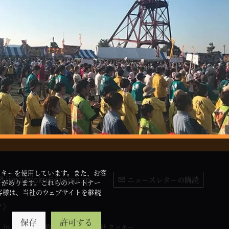
ッキーを使用しています。また、お客
jimukyoku@arama.jp
ニュースレターの購読
とがあります。これらのパートナー
客様は、当社のウェブサイトを継続
ク）
保存
許可する
1.jp
利用規約
個人情報保護方針
クッキー