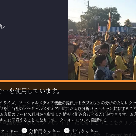
会〉
キーを使用しています。
〒111-0032

ナライズ、ソーシャルメディア機能の提供、トラフィックの分析のためにク
草六区エリアマネジメント協会
部を、当社のソーシャルメディア、広告および分析パートナーと共有するこ
東京都台東区浅草2-5-5
お客様のサービス利用から収集した情報と組み合わせることができます。お
ッキーに同意することになります。
クッキーについて確認する
草盆踊り祭」からのプレゼント！ に応募する（ここをクリッ
クッキー
分析用クッキー
広告クッキー
ェイ商店街振興組合/一般社団法人浅草六区エリアマネジメント協会
Powered by
dg-