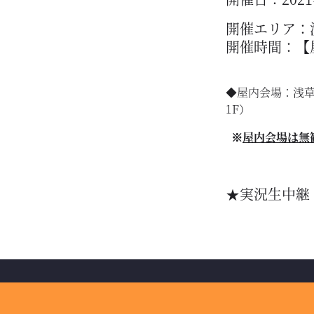
開催エリア：
開催時間：【屋内
◆屋内会場：浅草
1F）
※
屋内会場は無
★実況生中継：14