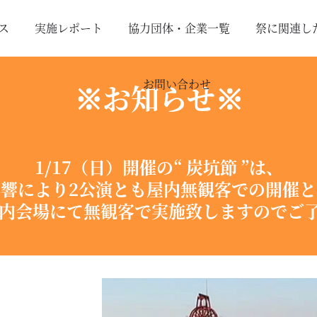
ス
実施レポート
協力団体・企業一覧
祭に関連し
お問い合わせ
※お知らせ※
1/17（日）開催の“ 炭坑節 ”は、
響により2公演とも屋内無観客での開催
屋内会場にて無観客で実施致しますのでご