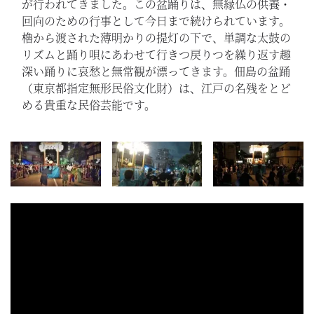
が行われてきました。この盆踊りは、無縁仏の供養・
回向のための行事として今日まで続けられています。
櫓から渡された薄明かりの提灯の下で、単調な太鼓の
リズムと踊り唄にあわせて行きつ戻りつを繰り返す趣
深い踊りに哀愁と無常観が漂ってきます。佃島の盆踊
（東京都指定無形民俗文化財）は、江戸の名残をとど
める貴重な民俗芸能です。