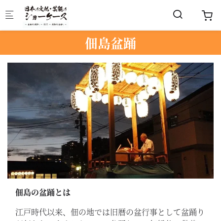
Skip to main content
佃島盆踊
佃島の盆踊とは
江戸時代以来、佃の地では旧暦の盆行事として盆踊り