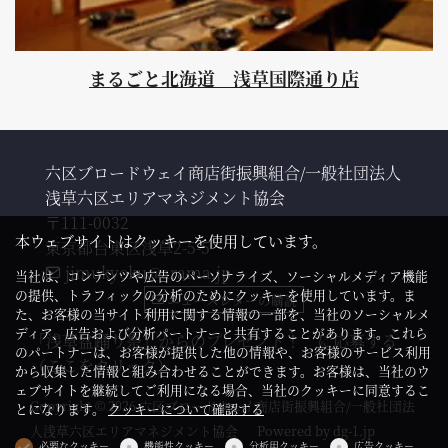
まるごと北海道 浅草国際通り店
六区ブロードウェイ商店街振興組合/一般社団法人
浅草六区エリアマネジメント協会
〒111-0032

本ウェブサイトはクッキーを使用しています。
東京都台東区浅草2-5-5
jimukyoku@arama.jp
当社は、コンテンツや広告のパーソナライズ、ソーシャルメディア機能
の提供、トラフィックの分析のためにクッキーを使用しています。ま
ニュースレターの購読
た、お客様の当サイト利用に関する情報の一部を、当社のソーシャルメ
ディア、広告および分析パートナーと共有することがあります。これら
「浅草盆踊り祭」からのプレゼント！ に応募する
のパートナーは、お客様が提供した他の情報や、お客様のサービス利用
（ここをクリック）
から収集した情報と組み合わせることができます。お客様は、当社のウ
ェブサイトを継続してご利用になる場合、当社のクッキーに同意するこ
Copyright © 2026 六区ブロードウェイ商店街振興組合/一般社団法
とになります。
クッキーについて確認する
人浅草六区エリアマネジメント協会
Powered by
dg-1.jp
必要なクッキー
機能性クッキー
分析用クッキー
広告クッキー