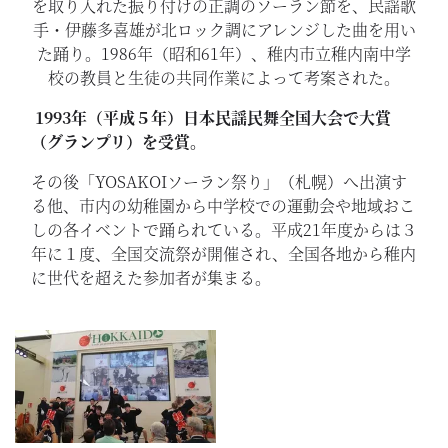
を取り入れた振り付けの正調のソーラン節を、民謡歌
手・伊藤多喜雄が北ロック調にアレンジした曲を用い
た踊り。1986年（昭和61年）、稚内市立稚内南中学
校の教員と生徒の共同作業によって考案された。
1993年（平成５年）日本民謡民舞全国大会で大賞
（グランプリ）を受賞。
その後「YOSAKOIソーラン祭り」（札幌）へ出演す
る他、市内の幼稚園から中学校での運動会や地域おこ
しの各イベントで踊られている。平成21年度からは３
年に１度、全国交流祭が開催され、全国各地から稚内
に世代を超えた参加者が集まる。