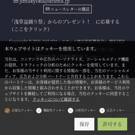
jimukyoku@arama.jp
ニュースレターの購読
「浅草盆踊り祭」からのプレゼント！ に応募する
（ここをクリック）
Copyright © 2026 六区ブロードウェイ商店街振興組合/一般社団法
本ウェブサイトはクッキーを使用しています。
人浅草六区エリアマネジメント協会
Powered by
dg-1.jp
利用規約
個人情報保護方針
クッキー
当社は、コンテンツや広告のパーソナライズ、ソーシャルメディア機能
の提供、トラフィックの分析のためにクッキーを使用しています。ま
た、お客様の当サイト利用に関する情報の一部を、当社のソーシャルメ
ディア、広告および分析パートナーと共有することがあります。これら
のパートナーは、お客様が提供した他の情報や、お客様のサービス利用
から収集した情報と組み合わせることができます。お客様は、当社のウ
ェブサイトを継続してご利用になる場合、当社のクッキーに同意するこ
とになります。
クッキーについて確認する
必要なクッキー
機能性クッキー
分析用クッキー
広告クッキー
保存
許可する